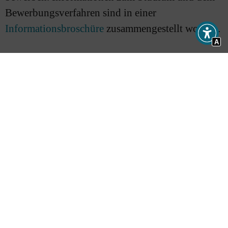
Bewerbungsverfahren sind in einer
Informationsbroschüre
zusammengestellt worden.
A
Glauben leben
,
Krankenhaus
,
Pflege
,
Seelsorge
,
spiritualität
,
Studiengang