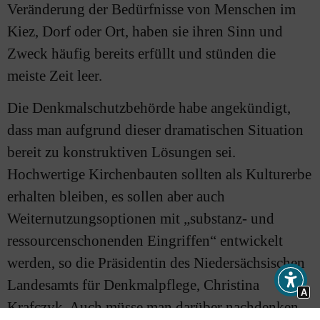
Veränderung der Bedürfnisse von Menschen im
Kiez, Dorf oder Ort, haben sie ihren Sinn und
Zweck häufig bereits erfüllt und stünden die
meiste Zeit leer.
Die Denkmalschutzbehörde habe angekündigt,
dass man aufgrund dieser dramatischen Situation
bereit zu konstruktiven Lösungen sei.
Hochwertige Kirchenbauten sollten als Kulturerbe
erhalten bleiben, es sollen aber auch
Weiternutzungsoptionen mit „substanz- und
ressourcenschonenden Eingriffen“ entwickelt
werden, so die Präsidentin des Niedersächsischen
Landesamts für Denkmalpflege, Christina
A
Krafczyk. Auch müsse man darüber nachdenken,