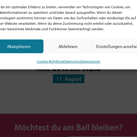
dir ein optimales Erlebnis zu bieten, verwenden wir Technologien wie Cookies, um
äteinformationen zu speichern und/oder darauf zuzugreifen. Wenn du diesen
hnologien zustimmst, können wir Daten wie das Surfverhalten oder eindeutige IDs auf
ser Website verarbeiten. Wenn du deine Zustimmung nicht erteilst oder zurückziehst,
nen bestimmte Merkmale und Funktionen beeinträchtigt werden.
Akzeptieren
Ablehnen
Einstellungen anseh
Cookie-Richtlinie
Datenschutz
Impressum
Mit Gott im Wald
11. August
Möchtest du am Ball bleiben?