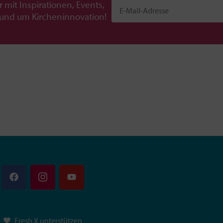
r mit Inspirationen, Events,
rund um Kircheninnovation!
Fresh X unterstützen