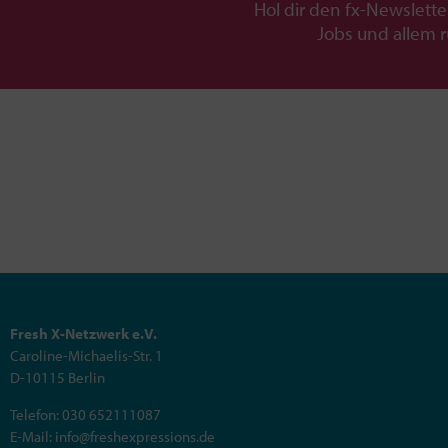
Hol dir den fx-Newslette
Jobs und allem 
Fresh X-Netzwerk e.V.
Caroline-Michaelis-Str. 1
D-10115 Berlin
Telefon: 030 652111087
E-Mail: info@freshexpressions.de