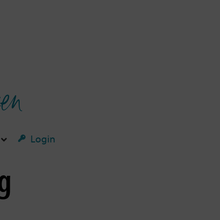
ken
Login
g