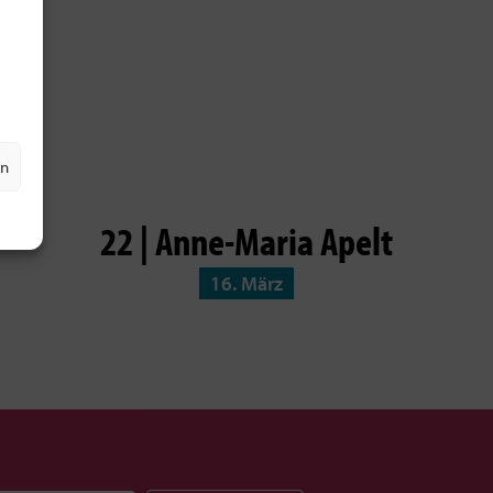
en
22 | Anne-Maria Apelt
16. März