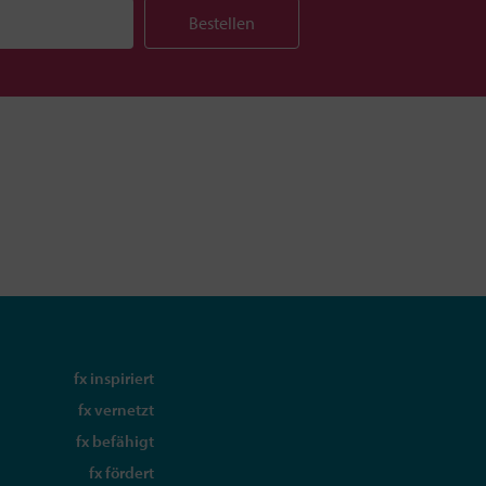
Bestellen
fx inspiriert
fx vernetzt
fx befähigt
fx fördert