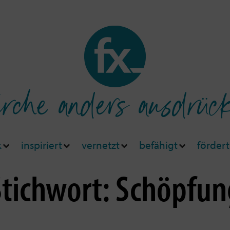
rche anders ausdrüc
k
inspiriert
vernetzt
befähigt
fördert
Stichwort: Schöpfun