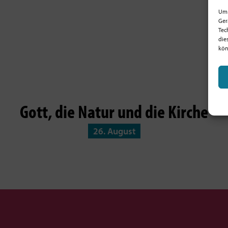
Um 
Ger
Tec
die
kön
Gott, die Natur und die Kirche
26. August