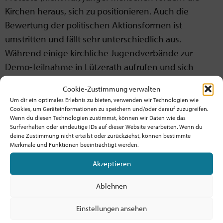
Kirchen heraus, sich zu positionieren. Auch die
Bewertung der politischen Aktionsformen ist
umstritten und fällt sehr unterschiedlich aus.
Während einige kirchliche Jugendverbände zur
Demo-Teilnahme in Lützerath aufrufen und sich
manche Theolog:innen fürs Klima auf die Straße
Cookie-Zustimmung verwalten
kleben, ist für andere schon das Plädoyer für ein
Um dir ein optimales Erlebnis zu bieten, verwenden wir Technologien wie
Tempolimit übermäßiger Aktivismus.
Cookies, um Geräteinformationen zu speichern und/oder darauf zuzugreifen.
Wenn du diesen Technologien zustimmst, können wir Daten wie das
Surfverhalten oder eindeutige IDs auf dieser Website verarbeiten. Wenn du
Innerkirchlich scheint die Bandbreite politischer
deine Zustimmung nicht erteilst oder zurückziehst, können bestimmte
Aktionsformen begrenzt. Öffentlichkeitswirksamer
Merkmale und Funktionen beeinträchtigt werden.
und aktivistischer Protest ist eher selten anzutreffen.
Akzeptieren
Auch die Jugendverbände, denen durchaus eine
„prophetische Kraft“ zugeschrieben wird, setzen vor
Ablehnen
allem auf repräsentativ-demokratische Formen und
Einstellungen ansehen
ein möglichst erfolgreiches Handeln in den