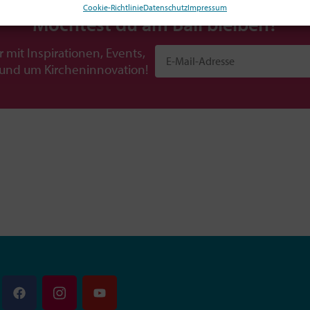
Cookie-Richtlinie
Datenschutz
Impressum
Möchtest du am Ball bleiben?
r mit Inspirationen, Events,
rund um Kircheninnovation!