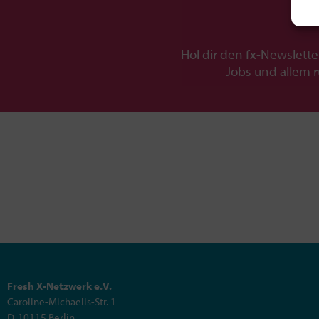
Hol dir den fx-Newslette
Jobs und allem 
Fresh X-Netzwerk e.V.
Caroline-Michaelis-Str. 1
D-10115 Berlin