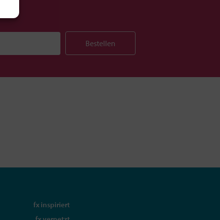
Bestellen
fx inspiriert
fx vernetzt