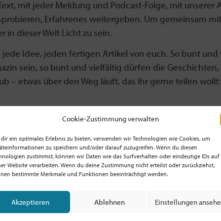
ext, mit jeder Meldung und Podcast-Folge, mit unserer 
sprobieren, Erfahrenes weitergeben. Um gemeinsam mit 
in dieser Welt Licht zu sein.
ede Idee, jeden fertigen Artikel von euch. So bunt und vi
gazin sein, so bunt und vielfältig dürfen die Geschichte
b – etwas über den Weg läuft, das ihr gerne teilen woll
ns in die Sommerpause. Zumindest, was den Newsletter 
Cookie-Zustimmung verwalten
 Einblick ins Netzwerk, die Haltung und die Arbeit der 
dir ein optimales Erlebnis zu bieten, verwenden wir Technologien wie Cookies, um
t gibt’s die dann in der nächsten Newsletterausgabe a
äteinformationen zu speichern und/oder darauf zuzugreifen. Wenn du diesen
hnologien zustimmst, können wir Daten wie das Surfverhalten oder eindeutige IDs auf
 Sommer voller Müßig- und Tiefgang, voller Freude und
ser Website verarbeiten. Wenn du deine Zustimmung nicht erteilst oder zurückziehst,
nen bestimmte Merkmale und Funktionen beeinträchtigt werden.
Akzeptieren
Ablehnen
Einstellungen anseh