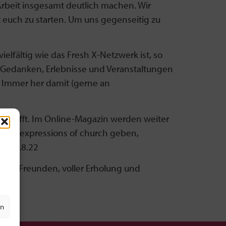
Arbeit insgesamt deutlich machen. Wir
euch zu starten. Um uns gegenseitig zu
elfältig wie das Fresh X-Netzwerk ist, so
n, Gedanken, Erlebnisse und Veranstaltungen
t: Immer her damit (gerne an
betrifft. Im Online-Magazin werden weiter
fresh expressions of church geben,
m 15.8.22
 mit Freunden, voller Erholung und
en