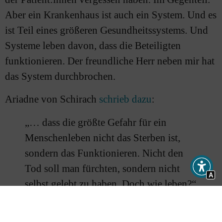
Aber ein Krankenhaus ist auch ein System. Und es
ist Teil eines größeren Gesundheitssystems. Und
Systeme leben davon, dass die Beteiligten
funktionieren. Der freundliche Herr neben mir hat
das System durchbrochen.
Ariadne von Schirach
schrieb dazu
:
„… dass die größte Gefahr für ein
Menschenleben nicht das Sterben ist,
sondern das Funktionieren. Nicht den
Tod soll man fürchten, sondern nicht
A
selbst gelebt zu haben. Doch wie leben?“
Das System Kirche