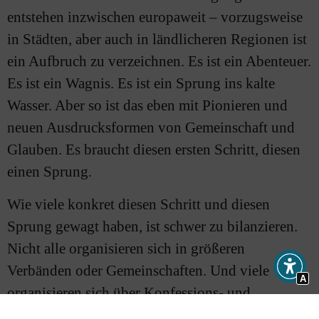
entstehen inzwischen europaweit – vorzugsweise
in Städten, aber auch in ländlicheren Regionen ist
ein Aufbruch zu verzeichnen. Es ist ein Abenteuer.
Es ist ein Wagnis. Es ist ein Sprung ins kalte
Wasser. Aber so ist das eben mit Pionieren und
neuen Ausdrucksformen von Gemeinschaft und
Glauben. Es braucht diesen ersten Schritt, diesen
einen Sprung.
Wie viele konkret diesen Schritt und diesen
Sprung gewagt haben, ist schwer zu bilanzieren.
Nicht alle organisieren sich in größeren
Verbänden oder Gemeinschaften. Und viele
A
organisieren sich über Konfessions- und
Denominationsgrenzen hinweg. Manche sind