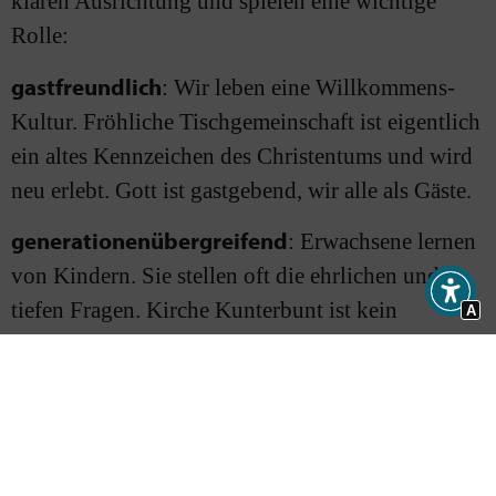
klaren Ausrichtung und spielen eine wichtige
Rolle:
gastfreundlich
: Wir leben eine Willkommens-
Kultur. Fröhliche Tischgemeinschaft ist eigentlich
ein altes Kennzeichen des Christentums und wird
neu erlebt. Gott ist gastgebend, wir alle als Gäste.
generationenübergreifend
: Erwachsene lernen
von Kindern. Sie stellen oft die ehrlichen und
tiefen Fragen. Kirche Kunterbunt ist kein
A
Kinderprogramm mit Erwachsenen-Aufsicht. Bei
den Stationen, während der Aktiv- Zeit und bei
der Feier-Zeit werden Jüngere und Ältere
gleichzeitig angesprochen.