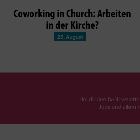
Coworking in Church: Arbeiten
in der Kirche?
20. August
Hol dir den fx-Newslette
Jobs und allem 