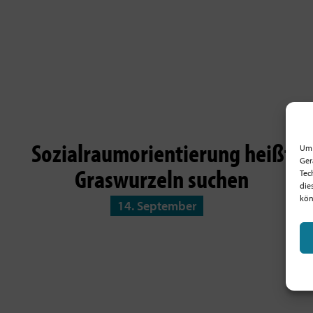
Sozialraumorientierung heißt
Um 
Ger
Graswurzeln suchen
Tec
die
kön
14. September