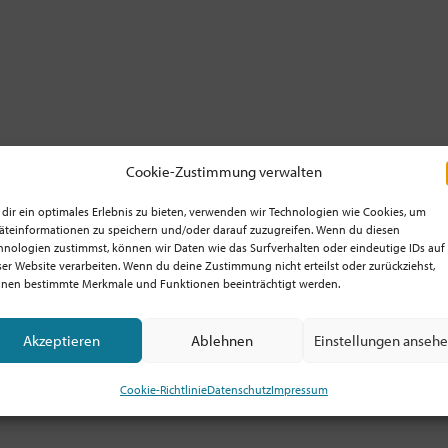
Cookie-Zustimmung verwalten
Mit Gott auf dem Weg zu den
dir ein optimales Erlebnis zu bieten, verwenden wir Technologien wie Cookies, um
äteinformationen zu speichern und/oder darauf zuzugreifen. Wenn du diesen
Menschen
hnologien zustimmst, können wir Daten wie das Surfverhalten oder eindeutige IDs auf
ser Website verarbeiten. Wenn du deine Zustimmung nicht erteilst oder zurückziehst,
nen bestimmte Merkmale und Funktionen beeinträchtigt werden.
13. September
Akzeptieren
Ablehnen
Einstellungen anseh
Cookie-Richtlinie
Datenschutz
Impressum