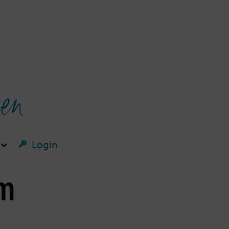
ken
Login
um