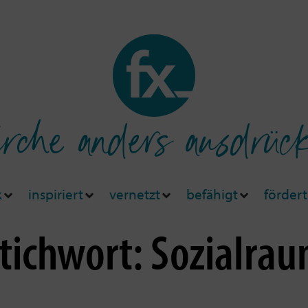
rche anders ausdrüc
k
inspiriert
vernetzt
befähigt
fördert
tichwort: Sozialra