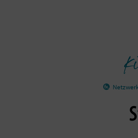
Ki
Netzwer
S