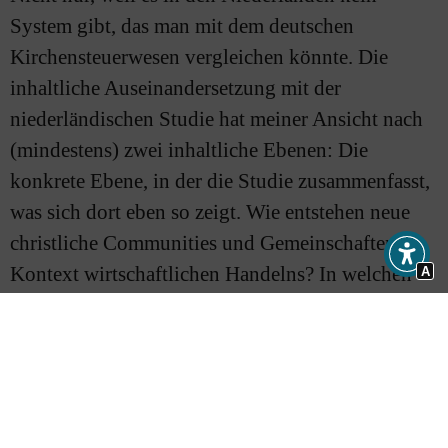
System gibt, das man mit dem deutschen
Kirchensteuerwesen vergleichen könnte. Die
inhaltliche Auseinandersetzung mit der
niederländischen Studie hat meiner Ansicht nach
(mindestens) zwei inhaltliche Ebenen: Die
konkrete Ebene, in der die Studie zusammenfasst,
was sich dort eben so zeigt. Wie entstehen neue
christliche Communities und Gemeinschaften im
Kontext wirtschaftlichen Handelns? In welchen
A
Formen geschieht das? Welche Fragen entstehen
dadurch? Aber dazu kommt dann auch die
theologische Ebene. Lässt sich Gott wirklich
überall finden – auch in der Wirtschaft? An
welcher Stelle gehört zum Unternehmertum und