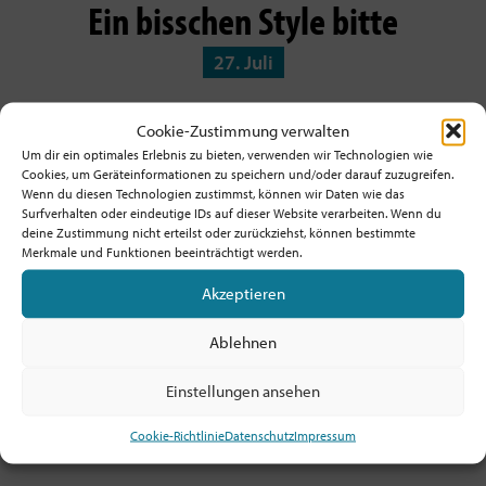
Ein bisschen Style bitte
27. Juli
Cookie-Zustimmung verwalten
Um dir ein optimales Erlebnis zu bieten, verwenden wir Technologien wie
Cookies, um Geräteinformationen zu speichern und/oder darauf zuzugreifen.
Wenn du diesen Technologien zustimmst, können wir Daten wie das
Surfverhalten oder eindeutige IDs auf dieser Website verarbeiten. Wenn du
deine Zustimmung nicht erteilst oder zurückziehst, können bestimmte
Merkmale und Funktionen beeinträchtigt werden.
Akzeptieren
Ablehnen
Die Suche nach der Sehnsucht
Einstellungen ansehen
20. Juli
Cookie-Richtlinie
Datenschutz
Impressum