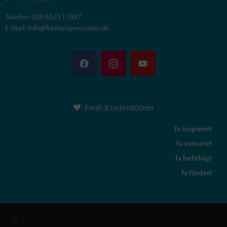
Telefon: 030 652111087
E-Mail: info@freshexpressions.de
Fresh X unterstützen
fx inspiriert
fx vernetzt
fx befähigt
fx fördert