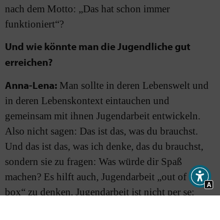
nach dem Motto: „Das hat schon immer
funktioniert“?
Und wie könnte man die Jugendliche gut
erreichen?
Anna-Lena:
Man sollte in deren Lebenswelt und
in deren Lebenskontext eintauchen und
gemeinsam mit ihnen Jugendarbeit entwickeln.
Also nicht sagen: Das ist das, was du brauchst.
Und das ist das, was ich denke, das du brauchst,
sondern sie zu fragen: Was würde dir Spaß
machen? Es hilft auch, Jugendarbeit „out of the
A
box“ zu denken, Jugendarbeit ist nicht per se:
Freitagabend, 20 Uhr im Gemeindehaus, alle